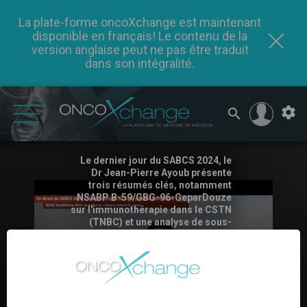
La plate-forme oncoXchange est maintenant
disponible en français! Le contenu de la
version anglaise peut ne pas être traduit
dans son intégralité.
SABCS 2024 - Le Dr Ayoub
présente les points forts du
dernier jour
Le dernier jour du SABCS 2024, le
Dr Jean-Pierre Ayoub présente
trois résumés clés, notamment
NSABP B-59/GBG-96-GeparDouze
sur l'immunothérapie dans le CSTN
(TNBC) et une analyse de sous-
groupe de TAILORx explorant les
variations de chimiothérapie. Des
informations précieuses partagées
!
REGARDER MAINTENANT