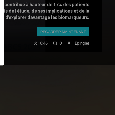
ui contribue à hauteur de 17% des patients
tats de l'étude, de ses implications et de la
té d'explorer davantage les biomarqueurs.
REGARDER MAINTENANT
6:46
0
Épingler