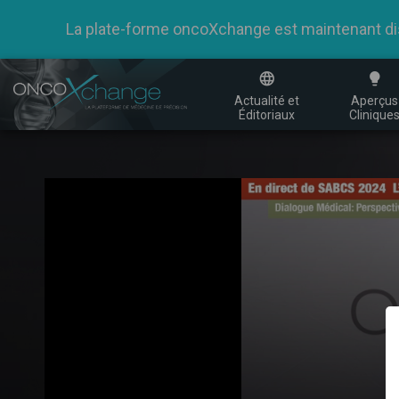
La plate-forme oncoXchange est maintenant dispo
Actualité et
Aperçus
Éditoriaux
Clinique