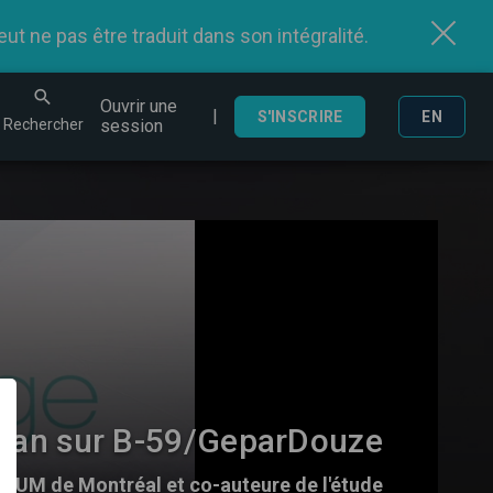
t ne pas être traduit dans son intégralité.
Ouvrir une
|
echercher
S'INSCRIRE
EN
Rechercher
session
san sur B-59/GeparDouze
HUM de Montréal et co-auteure de l'étude