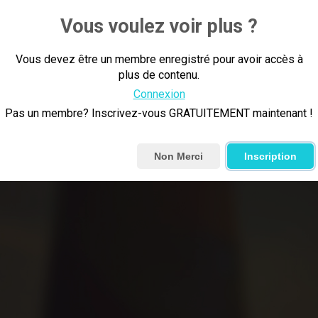
B-59/GeparDouze, souligne le rôle du Québec, q
Vous voulez voir plus ?
impliqués dans l'étude. Elle discute des résul
nécessi
Vous devez être un membre enregistré pour avoir accès à
plus de contenu.
Connexion
Pas un membre? Inscrivez-vous GRATUITEMENT maintenant !
Non Merci
Inscription