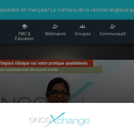
nible en français! Le contenu de la version anglaise peu
R
FMC &
Webinaires
Groupes
Communauté
s
Éducation
SABCS 2024 - Dre Has
La Dre Saima Hassan, chirurgienne oncologue au C