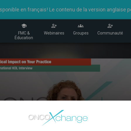
nible en français! Le contenu de la version anglaise peu
R
FMC &
Webinaires
Groupes
Communauté
s
Éducation
SABCS 2024 - Dr. Lisa C