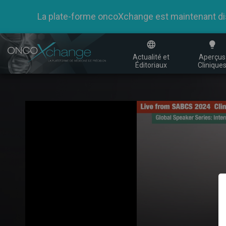
La plate-forme oncoXchange est maintenant dispo
Actualité et
Aperçus
Éditoriaux
Clinique