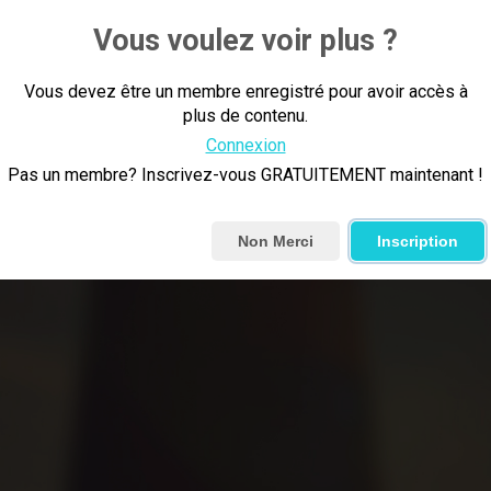
Dr. Lisa Carey highlights the practice-changing 
Vous voulez voir plus ?
critical question of whether CDK4/6 inhibitors im
and anti-HER2 therapies in first-line treatm
Vous devez être un membre enregistré pour avoir accès à
plus de contenu.
Connexion
Pas un membre? Inscrivez-vous GRATUITEMENT maintenant !
Non Merci
Inscription