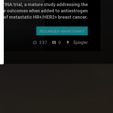
PATINA trial, a mature study addressing the
prove outcomes when added to antiestrogen
ent of metastatic HR+/HER2+ breast cancer.
REGARDER MAINTENANT
2:37
0
Épingler