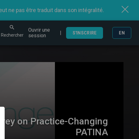
t ne pas être traduit dans son intégralité.
Ouvrir une
|
echercher
S'INSCRIRE
EN
Rechercher
session
arey on Practice-Changing
PATINA