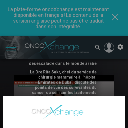
La plate-forme oncoXchange est maintenant
disponible en français! Le contenu de la
version anglaise peut ne pas être traduit
dans son intégralité.
SABCS 2024 – Dre Sakr sur la
désescalade dans le monde arabe
La Dre Rita Sakr, chef du service de
chirurgie mammaire à l'hôpital
Emirates de Dubaï, discute des
points de vue des survivantes du
cancer du sein sur les traitements
de désescalade dans le monde
arabe et souligne l'importance de
l'éducation et de la sensibilisation
aux protocoles de désescalade.
REGARDER MAINTENANT