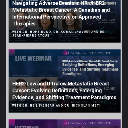
Navigating Adverse Events in HR+/HER2-
Metastatic Breast Cancer: A Canadian and
International Perspective on Approved
Therapies
WITH DR. HOPE RUGO, DR. KOMAL JHAVERI AND DR.
JEAN-PIERRE AYOUB
HER2-Low and Ultralow Metastatic Breast
Cancer: Evolving Definitions, Emerging
Evidence, and Shifting Treatment Paradigms
WITH DR. NEIL IYENGAR AND DR. NICHOLAS METI