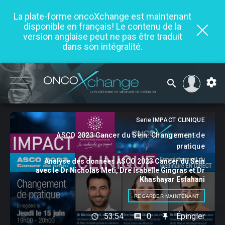
La plate-forme oncoXchange est maintenant
disponible en français! Le contenu de la
version anglaise peut ne pas être traduit
dans son intégralité.
Serie IMPACT CLINIQUE
ASCO 2023 Cancer du Sein: Changement de
pratique
Analyse des données ASCO 2023 Cancer du Sein
avec le Dr Nicholas Meti, Dre Isabelle Gingras et Dr
Khashayar Esfahani
REGARDER MAINTENANT
53:54
0
Épingler