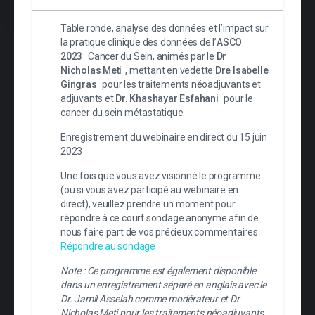
Table ronde, analyse des données et l’impact sur
la pratique clinique des données de l’
ASCO
2023
Cancer du Sein, animés par le
Dr
Nicholas Meti
, mettant en vedette
Dre Isabelle
Gingras
pour les traitements néoadjuvants et
adjuvants et
Dr. Khashayar Esfahani
pour le
cancer du sein métastatique.
Enregistrement du webinaire en direct du 15 juin
2023
Une fois que vous avez visionné le programme
(ou si vous avez participé au webinaire en
direct), veuillez prendre un moment pour
répondre à ce court sondage anonyme afin de
nous faire part de vos précieux commentaires.
Répondre au sondage
Note : Ce programme est également disponible
dans un enregistrement séparé en anglais avec le
Dr. Jamil Asselah comme modérateur et Dr
Nicholas Meti pour les traitements néoadjuvants