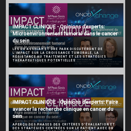
IMPACT CLINIQUE - Opinions d'experts:
Microenvironnement tumoral dans le cancer
du sein
LES DR ASSELAH ET DRE PARK DISCUTERONT DE
L'IMPACT SUR LA CROISSANCE TUMORALE, LA
RÉSISTANCE AU TRAITEMENT ET LES STRATÉGIES
THÉRAPEUTIQUES POTENTIELLES
IMPACT CLINIQUE - Opinions d'experts: Faire
avancer la recherche clinique en cancer du
sein
APERÇU DES PHASES DES CRITÈRES D’ÉVALUATION ET
DES STRATÉGIES CENTRÉES SUR LE PATIENT AVEC DR