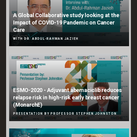
A Global Collaborative study looking at the
Impact of COVID-19 Pandemic on Cancer
Care
WITH DR. ABDUL-RAHMAN JAZIEH
ESMO-2020 - Adjuvant abemaciclib reduces
relapse risk in high-risk early breast cancer
(MonarchE)
PRESENTATION BY PROFESSOR STEPHEN JOHNSTON