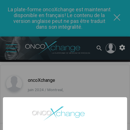
La plate-forme oncoXchange est maintenant
disponible en français! Le contenu de la
version anglaise peut ne pas être traduit
dans son intégralité.
oncoXchange
juin 2024 / Montreal,
Commentaires
(0)
0
0