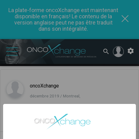
La plate-forme oncoXchange est maintenant
disponible en français! Le contenu de la
version anglaise peut ne pas être traduit
dans son intégralité.
oncoXchange
décembre 2019 / Montreal,
Commentaires
(0)
0
0