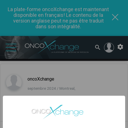
La plate-forme oncoXchange est maintenant
disponible en français! Le contenu de la
version anglaise peut ne pas être traduit
dans son intégralité.
oncoXchange
septembre 2024 / Montreal,
Commentaires
(0)
0
0