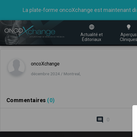
La plate-forme oncoXchange est maintenant dispo
Actualité et
Aperçus
Éditoriaux
Clinique
oncoXchange
décembre 2024 / Montreal,
Commentaires
(0)
0