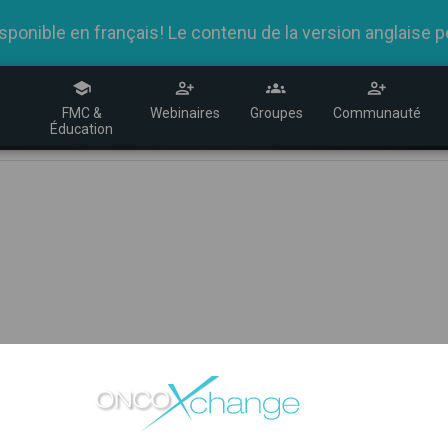
nible en français! Le contenu de la version anglaise peu
R
FMC &
Webinaires
Groupes
Communauté
s
Éducation