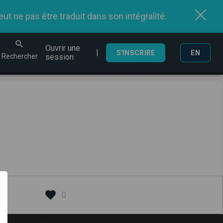
t ne pas être traduit dans son intégralité.
Ouvrir une
|
echercher
S'INSCRIRE
EN
Rechercher
session
0