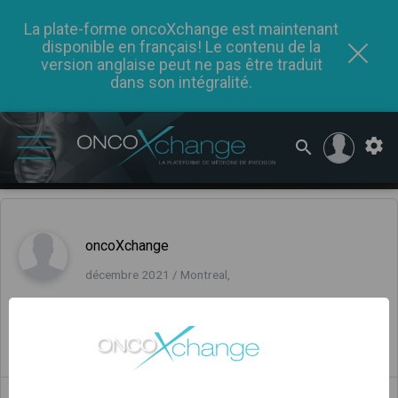
La plate-forme oncoXchange est maintenant
disponible en français! Le contenu de la
version anglaise peut ne pas être traduit
dans son intégralité.
oncoXchange
décembre 2021 / Montreal,
Commentaires
(0)
0
0